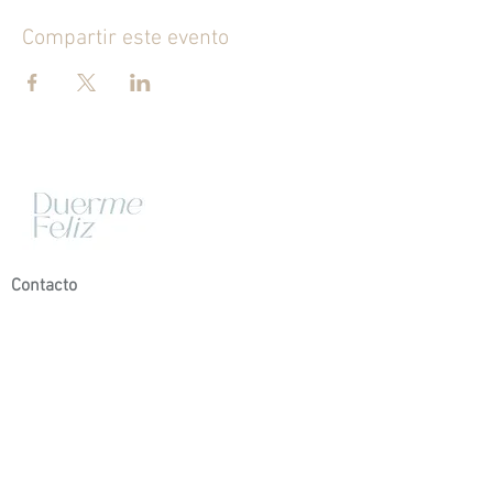
Compartir este evento
Contacto
plan baby (0-6M)
Certificación profesional CISI
Servicios personalizados
Plan de sueño integral (+6M)
Primera toma de contacto:
Consulta diagnostico