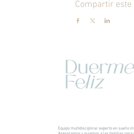
Compartir este
Equipo multidisciplinar experto en sueño inf
Asesoramos y guiamos a las familias para 