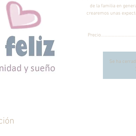
de la familia en gene
crearemos unas expecta
Precio...…………………………
Se ha cerrad
ción