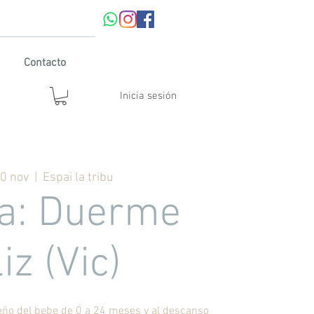
Contacto
Inicia sesión
30 nov
  |  
Espai la tribu
la: Duerme
liz (Vic)
eño del bebe de 0 a 24 meses y al descanso