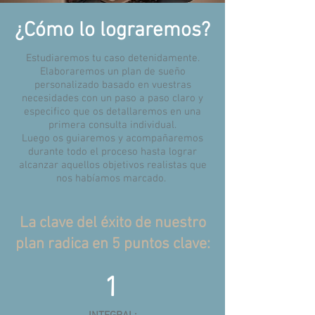
¿Cómo lo lograremos?
Estudiaremos tu caso detenidamente.
Elaboraremos un plan de sueño
personalizado basado en vuestras
necesidades con un paso a paso claro y
especifico que os detallaremos en una
primera consulta individual.
Luego os guiaremos y acompañaremos
durante todo el proceso hasta lograr
alcanzar aquellos objetivos realistas que
nos habíamos marcado.
La clave del éxito de nuestro
plan radica en 5 puntos clave:
1