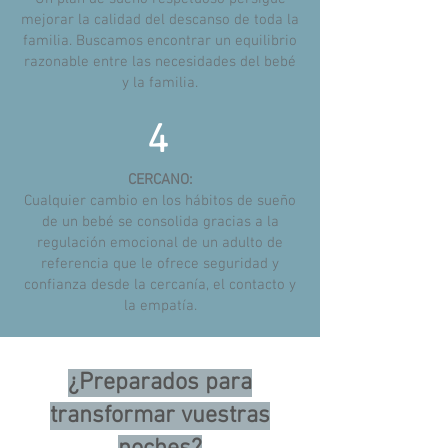
mejorar la calidad del descanso de toda la
familia. Buscamos encontrar un equilibrio
razonable entre las necesidades del bebé
y la familia.
4
CERCANO:
Cualquier cambio en los hábitos de sueño
de un bebé se consolida gracias a la
regulación emocional de un adulto de
referencia que le ofrece seguridad y
confianza desde la cercanía, el contacto y
la empatía.
¿Preparados para
transformar vuestras