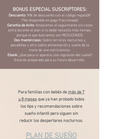
BONUS ESPECIAL SUSCRIPTORES:
Descuento:
90
€ de descuento con el código regaloDF
(*No disponible en pago fraccionado)
Garantía de éxito:
Ampliamos el seguimiento sin coste
extra durante el plan si tu bebé necesita más tiempo,
porque lo que buscamos son RESULTADOS
Dos masterclass:
Sobre terrores nocturnos y
pesadillas y otro sobre alimentación y sueño de la
mano de una nutricionista.
Ebook:
¿Qué pasa si aparece una regresión del sueño?
Estarás preparado para su futuro desarrollo.
Para familias con bebés de
más de 7
u 8 meses
que ya han probado todos
los tips y recomendaciones sobre
sueño infantil pero siguen sin
reducir los despertares nocturnos.
PLAN DE SUEÑO