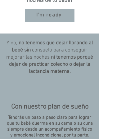
noches de tu bebé?
I'm ready
Y no,
no tenemos que dejar llorando al
bebé sin
consuelo para conseguir
mejorar las noches
ni tenemos porqué
dejar de practicar colecho o dejar la
lactancia materna.
Con nuestro plan de sueño
Tendrás un paso a paso claro para lograr
que tu bebé duerma en su cama o su cuna
siempre desde un acompañamiento físico
y emocional incondicional por tu parte.