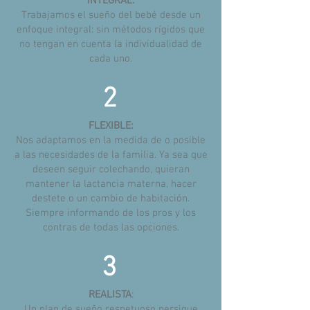
INTEGRAL:
Trabajamos el sueño del bebé desde un
enfoque integral: sin métodos rígidos que
no tengan en cuenta la individualidad de
cada uno.
2
FLEXIBLE:
Nos adaptamos en la medida de o posible
a las necesidades de la familia. Ya sea que
deseen seguir colechando, quieran
mantener la lactancia materna, hacer
destete o un cambio de habitación.
Siempre informando de los pros y los
contras de todas las opciones.
3
REALISTA
:
Un plan de sueño respetuoso persigue