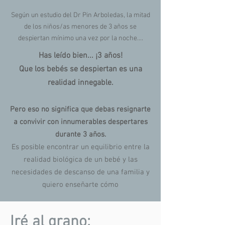
Según un estudio del Dr Pin Arboledas, la mitad
de los niños/as menores de 3 años se
despiertan mínimo una vez por la noche....
Has leído bien... ¡3 años!
Que los bebés se despiertan es una
realidad innegable.
Pero eso no significa que debas resignarte
a convivir con innumerables despertar
es
durante 3 años.
Es posible enco
ntrar un equilibrio entre la
realidad biológica de un bebé y las
necesidades de descanso de una familia y
quiero enseñarte cómo
Iré al grano: