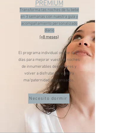
PREMIUM
Transforma las noches de tu bebé
en 3 semanas con nuestra guía y
acompañamiento personalizado
diario
(+8 meses)
El programa individual online de 21
días para mejorar vuestras noches
de innumerables despertares y
volver a disfrutar de vuestra
ma/paternidad descansados.
Necesito dormir