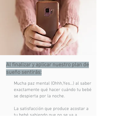
Al finalizar y aplicar nuestro plan de
sueño sentirás:
Mucha paz mental (Ohhh,Yes…) al saber
exactamente qué hacer cuándo tu bebé
se despierta por la noche.
La satisfacción que produce acostar a
tu bebé sabiendo que no se va a
despertar en un buen rato y tener ese
espacio para poder dedicarte a ti o a la
pareja.